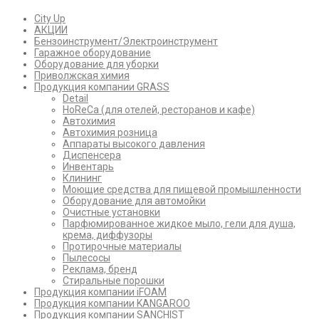
City Up
АКЦИИ
Бензоинструмент/Электроинструмент
Гаражное оборудование
Оборудование для уборки
Приволжская химия
Продукция компании GRASS
Detail
HoReCa (для отелей, ресторанов и кафе)
Автохимия
Автохимия розница
Аппараты высокого давления
Диспенсера
Инвентарь
Клининг
Моющие средства для пищевой промышленности
Оборудование для автомойки
Очистные установки
Парфюмированное жидкое мыло, гели для душа,
крема, диффузоры
Протирочные материалы
Пылесосы
Реклама, бренд
Стиральные порошки
Продукция компании iFOAM
Продукция компании KANGAROO
Продукция компании SANCHIST