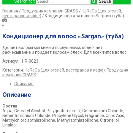
Search for:
Главная
/
Продукция компании GRASS
/
HoReCa (для отелей,
ресторанов и кафе)
/ Кондиционер для волос «Sargan» (туба)
Кондиционер для волос «Sargan» (туба)
Делает волосы мягкими и послушными, облегчает
расчесывание и придает волосам блеск. Для всех типов волос.
Артикул HR-0023
Категории:
HoReCa (для отелей, ресторанов и кафе)
,
Продукция
компании GRASS
Описание
Описание
Состав:
Aqua, Cetearyl Alcohol, Polyquaternium-7, Cetrimonium Chloride,
Behentrimonium Chloride, Propylene Glycol, Fragrance, Citric Acid,
Methylchloroisothiazolinone, Methylisothiazolinone, Citronellol,
Linalool.