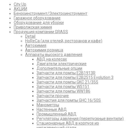
City Up
АКЦИИ
Бензоинструмент/Электроинструмент
Гаражное оборудование
Оборудование для уборки
Приволжская химия
Продукция компании GRASS
Detail
HoReCa (для отелей, ресторанов и кафе)
Автохимия
Автохимия розница
Аппараты высокого давления
АВД на колесах
Двигатели электрические
Дополнительные опции
Запчасти для помпы E2B1913R
Запчасти для помпы E2B2515 Evolution 3
Запчасти для помпы GKC 21/35S
Запчасти для помпы WS151
Запчасти для помпы WW186
Запчасти прочие
Запчастия для помпы GHC 16/50S
Манометры
Настенные АВД
Промышленный АВД
Регуляторы давления (перепускные вентили)
Стационарные АВД в корпусе из
нержавеющей стали