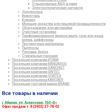
Стационарные АВД в раме
Электротехнические запчасти
Диспенсера
Инвентарь
Клининг
Моющие средства для пищевой промышленности
Оборудование для автомойки
Очистные установки
Парфюмированное жидкое мыло, гели для душа,
крема, диффузоры
Протирочные материалы
Пылесосы
Реклама, бренд
Стиральные порошки
Продукция компании iFOAM
Продукция компании KANGAROO
Продукция компании SANCHIST
Продукция компании SINTEC
Продукция компании VORTEX
Продукция концерна KARCHER
Продукция торговой марки BRAND
Все товары в наличии
г.Абакан, ул. Аскизская, 150 «Б»
Офис продаж т. 8 (3902) 27-78-02