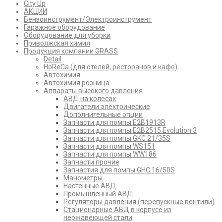
City Up
АКЦИИ
Бензоинструмент/Электроинструмент
Гаражное оборудование
Оборудование для уборки
Приволжская химия
Продукция компании GRASS
Detail
HoReCa (для отелей, ресторанов и кафе)
Автохимия
Автохимия розница
Аппараты высокого давления
АВД на колесах
Двигатели электрические
Дополнительные опции
Запчасти для помпы E2B1913R
Запчасти для помпы E2B2515 Evolution 3
Запчасти для помпы GKC 21/35S
Запчасти для помпы WS151
Запчасти для помпы WW186
Запчасти прочие
Запчастия для помпы GHC 16/50S
Манометры
Настенные АВД
Промышленный АВД
Регуляторы давления (перепускные вентили)
Стационарные АВД в корпусе из
нержавеющей стали