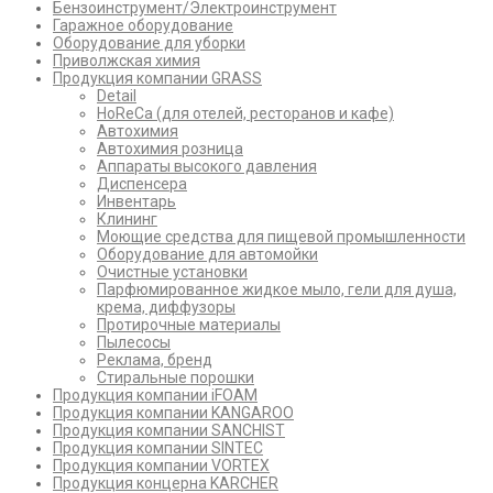
Бензоинструмент/Электроинструмент
Гаражное оборудование
Оборудование для уборки
Приволжская химия
Продукция компании GRASS
Detail
HoReCa (для отелей, ресторанов и кафе)
Автохимия
Автохимия розница
Аппараты высокого давления
Диспенсера
Инвентарь
Клининг
Моющие средства для пищевой промышленности
Оборудование для автомойки
Очистные установки
Парфюмированное жидкое мыло, гели для душа,
крема, диффузоры
Протирочные материалы
Пылесосы
Реклама, бренд
Стиральные порошки
Продукция компании iFOAM
Продукция компании KANGAROO
Продукция компании SANCHIST
Продукция компании SINTEC
Продукция компании VORTEX
Продукция концерна KARCHER