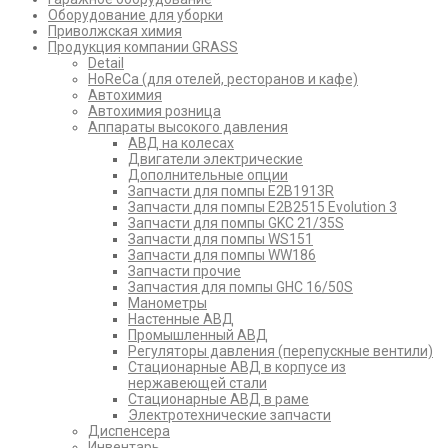
Оборудование для уборки
Приволжская химия
Продукция компании GRASS
Detail
HoReCa (для отелей, ресторанов и кафе)
Автохимия
Автохимия розница
Аппараты высокого давления
АВД на колесах
Двигатели электрические
Дополнительные опции
Запчасти для помпы E2B1913R
Запчасти для помпы E2B2515 Evolution 3
Запчасти для помпы GKC 21/35S
Запчасти для помпы WS151
Запчасти для помпы WW186
Запчасти прочие
Запчастия для помпы GHC 16/50S
Манометры
Настенные АВД
Промышленный АВД
Регуляторы давления (перепускные вентили)
Стационарные АВД в корпусе из
нержавеющей стали
Стационарные АВД в раме
Электротехнические запчасти
Диспенсера
Инвентарь