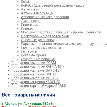
Detail
HoReCa (для отелей, ресторанов и кафе)
Автохимия
Автохимия розница
Аппараты высокого давления
Диспенсера
Инвентарь
Клининг
Моющие средства для пищевой промышленности
Оборудование для автомойки
Очистные установки
Парфюмированное жидкое мыло, гели для душа, кре
Протирочные материалы
Пылесосы
Реклама, бренд
Стиральные порошки
Продукция компании iFOAM
Продукция компании KANGAROO
Продукция компании SANCHIST
Продукция компании SINTEC
Продукция компании VORTEX
Продукция концерна KARCHER
Продукция торговой марки BRAND
Все товары в наличии
г.Абакан, ул. Аскизская, 150 «Б»