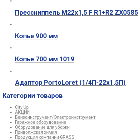
Прессниппель М22х1,5 F R1+R2 ZX0585
Копье 900 мм
Копье 700 мм 1019
Адаптор PortoLoret (1/4П-22х1,5П)
Категории товаров
City Up
АКЦИИ
Бензоинструмент/Электроинструмент
Гаражное оборудование
Оборудование для уборки
Приволжская химия
Продукция компании GRASS