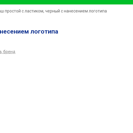
ш простой с ластиком, черный с нанесением логотипа
анесением логотипа
, бренд