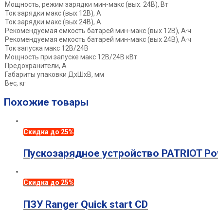
Мощность, режим зарядки мин-макс (вых. 24В), Вт
Ток зарядки макс (вых 12В), А
Ток зарядки макс (вых 24В), А
Рекомендуемая емкость батарей мин-макс (вых 12В), А·ч
Рекомендуемая емкость батарей мин-макс (вых 24В), А·ч
Ток запуска макс 12В/24В
Мощность при запуске макс 12В/24В кВт
Предохранители, А
Габариты упаковки ДхШхВ, мм
Вес, кг
Похожие товары
Скидка до 25%
Пускозарядное устройство PATRIOT Pow
Скидка до 25%
ПЗУ Ranger Quick start CD