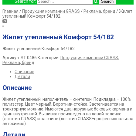
Search for:
Главная
/
Продукция компании GRASS
/
Реклама, бренд
/ Жилет
утепленный Комфорт 54/182
Жилет утепленный Комфорт 54/182
Жилет утепленный Комфорт 54/182
Артикул:
ST-0486
Категории:
Продукция компании GRASS
,
Реклама, бренд
Описание
Детали
Описание
Жилет утепленный, наполнитель – синтепон. Подкладка – 100%
полиэстер. Цвет черный. Воротник-стойка. Застегивается на
тракторную молнию. Имеются два наружных боковых кармана и
один внутренний. Вышивка произведена на левой полочке
(логотип GRASS) и на спине (логотип GRASS+профессиональная
автохимия).
Детали