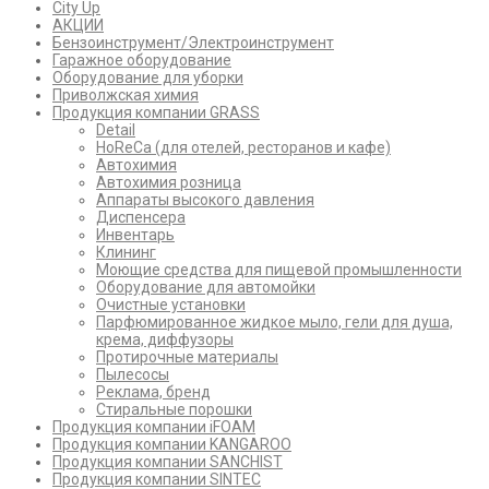
City Up
АКЦИИ
Бензоинструмент/Электроинструмент
Гаражное оборудование
Оборудование для уборки
Приволжская химия
Продукция компании GRASS
Detail
HoReCa (для отелей, ресторанов и кафе)
Автохимия
Автохимия розница
Аппараты высокого давления
Диспенсера
Инвентарь
Клининг
Моющие средства для пищевой промышленности
Оборудование для автомойки
Очистные установки
Парфюмированное жидкое мыло, гели для душа,
крема, диффузоры
Протирочные материалы
Пылесосы
Реклама, бренд
Стиральные порошки
Продукция компании iFOAM
Продукция компании KANGAROO
Продукция компании SANCHIST
Продукция компании SINTEC