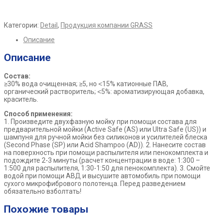
Категории:
Detail
,
Продукция компании GRASS
Описание
Описание
Состав:
≥30% вода очищенная; ≥5, но ˂15% катионные ПАВ,
органический растворитель; ˂5%: ароматизирующая добавка,
краситель.
Способ применения:
1. Произведите двухфазную мойку при помощи состава для
предварительной мойки (Active Safe (AS) или Ultra Safe (US)) и
шампуня для ручной мойки без силиконов и усилителей блеска
(Second Phase (SP) или Acid Shampoo (AD)). 2. Нанесите состав
на поверхность при помощи распылителя или пенокомплекта и
подождите 2-3 минуты (расчет концентрации в воде: 1:300 –
1:500 для распылителя, 1:30-1:50 для пенокомплекта). 3. Смойте
водой при помощи АВД и высушите автомобиль при помощи
сухого микрофибрового полотенца. Перед разведением
обязательно взболтать!
Похожие товары