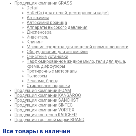
Продукция компании GRASS
Detail
HoReCa (для отелей, ресторанов и кафе)
Автохимия
Автохимия розница
Аппараты высокого давления
Диспенсера
Инвентарь
Клининг
Моющие средства для пищевой промышленности
Оборудование для автомойки
Очистные установки
Парфюмированное жидкое мыло, гели для душа,
крема, диффузоры
Протирочные материалы
Пылесосы
Реклама, бренд
Стиральные порошки
Продукция компании iFOAM
Продукция компании KANGAROO
Продукция компании SANCHIST
Продукция компании SINTEC
Продукция компании VORTEX
Продукция концерна KARCHER
Продукция торговой марки BRAND
Все товары в наличии