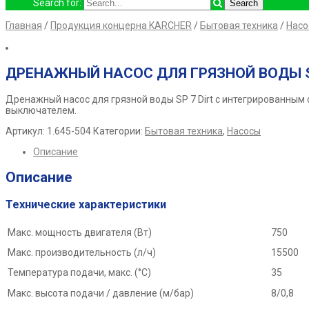
Search for:
Главная
/
Продукция концерна KARCHER
/
Бытовая техника
/
Насо
ДРЕНАЖНЫЙ НАСОС ДЛЯ ГРЯЗНОЙ ВОДЫ SP
Дренажный насос для грязной воды SP 7 Dirt с интегрированны
выключателем.
Артикул:
1.645-504
Категории:
Бытовая техника
,
Насосы
Описание
Описание
Технические характеристики
Макс. мощность двигателя (Вт)
750
Макс. производительность (л/ч)
15500
Температура подачи, макс. (°C)
35
Макс. высота подачи / давление (м/бар)
8/0,8