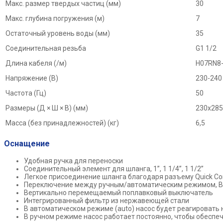
Макс. размер твердых частиц (мм)
30
Макс. глубина погружения (м)
7
Остаточный уровень воды (мм)
35
Соединительная резьба
G1 1/2
Длина кабеля (/м)
H07RN8-
Напряжение (В)
230-240
Частота (Гц)
50
Размеры (Д × Ш × В) (мм)
230x285
Масса (без принадлежностей) (кг)
6,5
Оснащение
Удобная ручка для переноски
Соединительный элемент для шланга, 1”, 1 1/4”, 1 1/2”
Легкое присоединение шланга благодаря разъему
Quick Co
Переключение между ручным/автоматическим режимом, В
Вертикально перемещаемый поплавковый выключатель
Интегрированный фильтр из нержавеющей стали
В автоматическом режиме (auto) насос будет реагировать 
В ручном режиме насос работает постоянно, чтобы обеспе