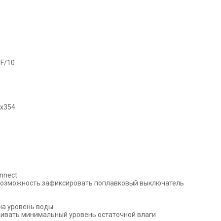
F/10
x354
nnect
озможность зафиксировать поплавковый выключатель
на уровень воды
чивать минимальный уровень остаточной влаги