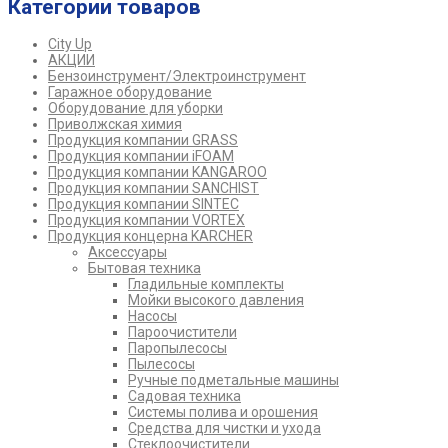
Категории товаров
City Up
АКЦИИ
Бензоинструмент/Электроинструмент
Гаражное оборудование
Оборудование для уборки
Приволжская химия
Продукция компании GRASS
Продукция компании iFOAM
Продукция компании KANGAROO
Продукция компании SANCHIST
Продукция компании SINTEC
Продукция компании VORTEX
Продукция концерна KARCHER
Аксессуары
Бытовая техника
Гладильные комплекты
Мойки высокого давления
Насосы
Пароочистители
Паропылесосы
Пылесосы
Ручные подметальные машины
Садовая техника
Системы полива и орошения
Средства для чистки и ухода
Стеклоочистители