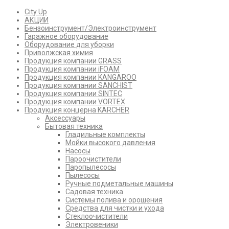
City Up
АКЦИИ
Бензоинструмент/Электроинструмент
Гаражное оборудование
Оборудование для уборки
Приволжская химия
Продукция компании GRASS
Продукция компании iFOAM
Продукция компании KANGAROO
Продукция компании SANCHIST
Продукция компании SINTEC
Продукция компании VORTEX
Продукция концерна KARCHER
Аксессуары
Бытовая техника
Гладильные комплекты
Мойки высокого давления
Насосы
Пароочистители
Паропылесосы
Пылесосы
Ручные подметальные машины
Садовая техника
Системы полива и орошения
Средства для чистки и ухода
Стеклоочистители
Электровеники