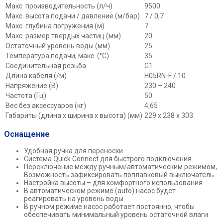
Макс. производительность (л/ч)
9500
Макс. высота подачи / давление (м/бар)
7 / 0,7
Макс. глубина погружения (м)
7
Макс. размер твердых частиц (мм)
20
Остаточный уровень воды (мм)
25
Температура подачи, макс. (°C)
35
Соединительная резьба
G1
Длина кабеля (/м)
H05RN-F / 10
Напряжение (В)
230 – 240
Частота (Гц)
50
Вес без аксессуаров (кг)
4,65
Габариты (длина х ширина х высота) (мм)
229 x 238 x 303
Оснащение
Удобная ручка для переноски
Система
Quick Connect
для быстрого подключения
Переключение между ручным/автоматическим режимом,
Возможность зафиксировать поплавковый выключатель
Настройка высоты – для комфортного использования
В автоматическом режиме (auto) насос будет
реагировать на уровень воды
В ручном режиме насос работает постоянно, чтобы
обеспечивать минимальный уровень остаточной влаги