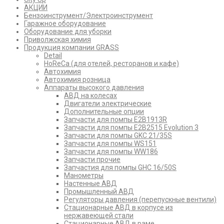
АКЦИИ
Бензоинструмент/Электроинструмент
Гаражное оборудование
Оборудование для уборки
Приволжская химия
Продукция компании GRASS
Detail
HoReCa (для отелей, ресторанов и кафе)
Автохимия
Автохимия розница
Аппараты высокого давления
АВД на колесах
Двигатели электрические
Дополнительные опции
Запчасти для помпы E2B1913R
Запчасти для помпы E2B2515 Evolution 3
Запчасти для помпы GKC 21/35S
Запчасти для помпы WS151
Запчасти для помпы WW186
Запчасти прочие
Запчастия для помпы GHC 16/50S
Манометры
Настенные АВД
Промышленный АВД
Регуляторы давления (перепускные вентили)
Стационарные АВД в корпусе из
нержавеющей стали
Стационарные АВД в раме