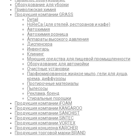
Оборудование для уборки
Приволжская химия
Продукция компании GRASS
Detail
HoReCa (для отелей, ресторанов и кафе)
Автохимия
Автохимия розница
Аппараты высокого давления
Диспенсера
Инвентарь
Клининг
Моющие средства для пищевой промышленности
Оборудование для автомойки
Очистные установки
Парфюмированное жидкое мыло, гели для душа,
крема, диффузоры
Протирочные материалы
Пылесосы
Реклама, бренд
Стиральные порошки
Продукция компании iFOAM
Продукция компании KANGAROO
Продукция компании SANCHIST
Продукция компании SINTEC
Продукция компании VORTEX
Продукция концерна KARCHER
Продукция торговой марки BRAND