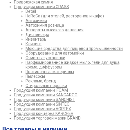
Приволжская химия
Продукция компании GRASS
Detail
HoReCa (для отелей, ресторанов и кафе)
Автохимия
Автохимия розница
Аппараты высокого давления
Диспенсера
Инвентарь
Клининг
Моющие средства для пищевой промышленности
Оборудование для автомойки
Очистные установки
Парфюмированное жидкое мыло, гели для душа,
крема, диффузоры
Протирочные материалы
Пылесосы
Реклама, бренд
Стиральные порошки
Продукция компании iFOAM
Продукция компании KANGAROO
Продукция компании SANCHIST
Продукция компании SINTEC
Продукция компании VORTEX
Продукция концерна KARCHER
Продукция торговой марки BRAND
Все товары в наличии