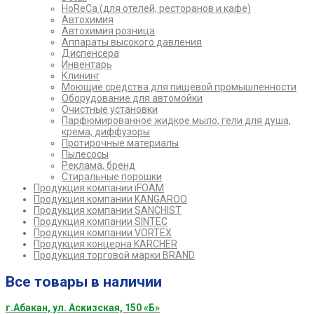
HoReCa (для отелей, ресторанов и кафе)
Автохимия
Автохимия розница
Аппараты высокого давления
Диспенсера
Инвентарь
Клининг
Моющие средства для пищевой промышленности
Оборудование для автомойки
Очистные установки
Парфюмированное жидкое мыло, гели для душа,
крема, диффузоры
Протирочные материалы
Пылесосы
Реклама, бренд
Стиральные порошки
Продукция компании iFOAM
Продукция компании KANGAROO
Продукция компании SANCHIST
Продукция компании SINTEC
Продукция компании VORTEX
Продукция концерна KARCHER
Продукция торговой марки BRAND
Все товары в наличии
г.Абакан, ул. Аскизская, 150 «Б»