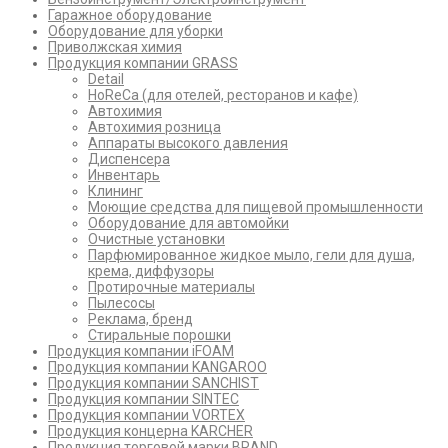
Гаражное оборудование
Оборудование для уборки
Приволжская химия
Продукция компании GRASS
Detail
HoReCa (для отелей, ресторанов и кафе)
Автохимия
Автохимия розница
Аппараты высокого давления
Диспенсера
Инвентарь
Клининг
Моющие средства для пищевой промышленности
Оборудование для автомойки
Очистные установки
Парфюмированное жидкое мыло, гели для душа,
крема, диффузоры
Протирочные материалы
Пылесосы
Реклама, бренд
Стиральные порошки
Продукция компании iFOAM
Продукция компании KANGAROO
Продукция компании SANCHIST
Продукция компании SINTEC
Продукция компании VORTEX
Продукция концерна KARCHER
Продукция торговой марки BRAND