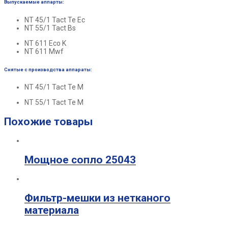
Выпускаемые аппарты:
NT 45/1
Tact
Te Ec
NT 55/1
Tact
Bs
NT 611 Eco K
NT 611 Mwf
Снятые с производства аппараты:
NT 45/1
Tact
Te M
NT 55/1
Tact
Te M
Похожие товары
Мощное сопло 25043
Фильтр-мешки из нетканого
материала