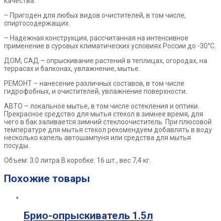
качества.
– Пригоден для любых видов очистителей, в том числе,
спиртосодержащих.
– Надежная конструкция, рассчитанная на интенсивное
применение в
суровых климатических условиях России до -30°С.
ДОМ, САД – опрыскивание растений в теплицах, огородах, на
террасах и
балконах, увлажнение, мытье.
РЕМОНТ – нанесение различных составов, в том числе
гидрофобных, и
очистителей, увлажнение поверхности.
АВТО – локальное мытье, в том числе остекления и оптики.
Прекрасное средство для мытья стекол в зимнее время, для
чего в бак
заливается зимний стеклоочиститель. При плюсовой
температуре для
мытья стекол рекомендуем добавлять в воду
несколько капель
автошампуня или средства для мытья
посуды.
Объем: 3.0 литра
В коробке: 16 шт., вес 7,4 кг.
Похожие товары
Брио-опрыскиватель 1.5л