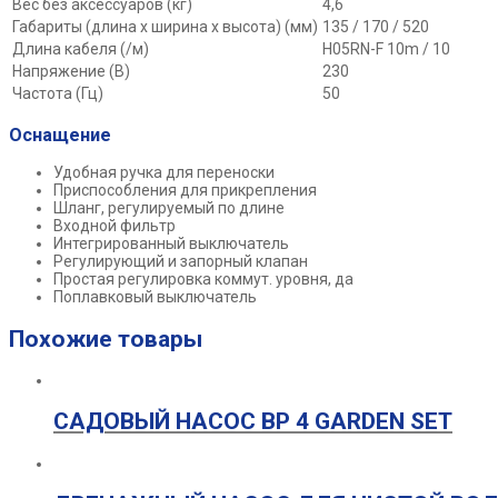
Вес без аксессуаров (кг)
4,6
Габариты (длина х ширина х высота) (мм)
135 / 170 / 520
Длина кабеля (/м)
H05RN-F 10m / 10
Напряжение (В)
230
Частота (Гц)
50
Оснащение
Удобная ручка для переноски
Приспособления для прикрепления
Шланг, регулируемый по длине
Входной фильтр
Интегрированный выключатель
Регулирующий и запорный клапан
Простая регулировка коммут. уровня, да
Поплавковый выключатель
Похожие товары
САДОВЫЙ НАСОС BP 4 GARDEN SET