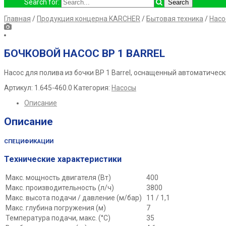
Search for:
Главная
/
Продукция концерна KARCHER
/
Бытовая техника
/
Насо
БОЧКОВОЙ НАСОС BP 1 BARREL
Насос для полива из бочки BP 1 Barrel, оснащенный автоматиче
Артикул:
1.645-460.0
Категория:
Насосы
Описание
Описание
СПЕЦИФИКАЦИИ
Технические характеристики
Макс. мощность двигателя (Вт)
400
Макс. производительность (л/ч)
3800
Макс. высота подачи / давление (м/бар)
11 / 1,1
Макс. глубина погружения (м)
7
Температура подачи, макс. (°C)
35