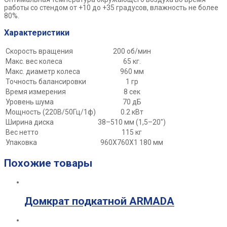
работы со стендом от +10 до +35 градусов, влажность не более
80%.
Характеристики
Скорость вращения
200 об/мин
Макс. вес колеса
65 кг.
Макс. диаметр колеса
960 мм
Точность балансировки
1 гр
Время измерения
8 сек
Уровень шума
70 дБ
Мощность (220В/50Гц/1ф)
0.2 кВт
Ширина диска
38–510 мм (1,5–20″)
Вес нетто
115 кг
Упаковка
960X760X1 180 мм
Похожие товары
Домкрат подкатной ARMADA