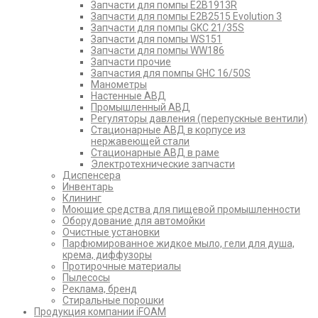
Запчасти для помпы E2B1913R
Запчасти для помпы E2B2515 Evolution 3
Запчасти для помпы GKC 21/35S
Запчасти для помпы WS151
Запчасти для помпы WW186
Запчасти прочие
Запчастия для помпы GHC 16/50S
Манометры
Настенные АВД
Промышленный АВД
Регуляторы давления (перепускные вентили)
Стационарные АВД в корпусе из
нержавеющей стали
Стационарные АВД в раме
Электротехнические запчасти
Диспенсера
Инвентарь
Клининг
Моющие средства для пищевой промышленности
Оборудование для автомойки
Очистные установки
Парфюмированное жидкое мыло, гели для душа,
крема, диффузоры
Протирочные материалы
Пылесосы
Реклама, бренд
Стиральные порошки
Продукция компании iFOAM