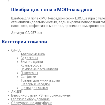
Швабра для пола с МОП-насадкой
Швабра для пола с МОП-насадкой серии LUX. Швабра с
теле
становится идеально чистым, ведь широкая поворотная г
плотности, эффективно
моет пол, проникает в микронеровн
Артикул: СА 957 Lux
Категории товаров
City Up
Автокосметика
Водосгоны
Зимние щетки
Компрессора
Помповые распылители
Пылесгоны
Салфетки
Товары для кухни и дома
Швабры и насадки
Щетки для мытья
АКЦИИ
Бензоинструмент/Электроинструмент
Гаражное оборудование
Оборудование для уборки