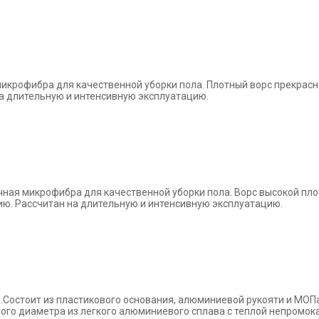
 микрофибра
для качественной уборки пола. Плотный ворс прекрас
на длительную и интенсивную
эксплуатацию.
очная
микрофибра для качественной уборки пола. Ворс высокой пл
ию. Рассчитан на
длительную и интенсивную эксплуатацию.
.Состоит из
пластикового основания, алюминиевой рукояти и МОП
ного
диаметра из легкого алюминиевого сплава с теплой непромо