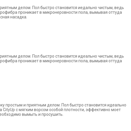
 приятным
делом. Пол быстро становится иедально чистым, ведь
крофибра проникает в
микронеровности пола, вымывая оттуда
асная насадка.
 приятным
делом. Пол быстро становится идеально чистым, ведь
крофибра проникает в
микронеровности пола, вымывая оттуда
рку простым
и приятным делом. Пол быстро становится идеально
 CityUp с мягким
ворсом особой плотности, эффективно моет
необходимо вымыть и
просушить.