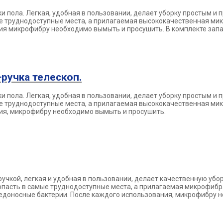
ки пола.
Легкая, удобная в пользовании, делает уборку простым и
ые труднодоступные
места, а прилагаемая высококачественная ми
ния микрофибру необходимо вымыть и
просушить. В комплекте зап
ручка телескоп.
ки пола.
Легкая, удобная в пользовании, делает уборку простым и
ые труднодоступные
места, а прилагаемая высококачественная ми
ния, микрофибру необходимо
вымыть и просушить.
ручкой,
легкая и удобная в пользовании, делает качественную убо
опасть в самые
труднодоступные места, а прилагаемая микрофибра
редоносные бактерии. После
каждого использования, микрофибру 