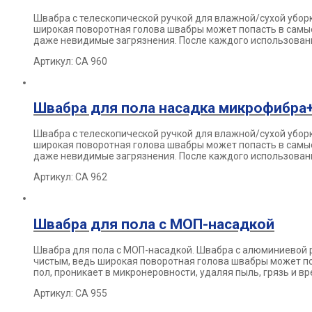
Швабра с телескопической ручкой для влажной/сухой убор
широкая
поворотная голова швабры может попасть в сам
даже невидимые загрязнения.
После каждого использова
Артикул: СА 960
Швабра для пола насадка микрофибра+
Швабра с телескопической ручкой для влажной/сухой убор
широкая
поворотная голова швабры может попасть в сам
даже невидимые
загрязнения. После каждого использова
Артикул: СА 962
Швабра для пола с МОП-насадкой
Швабра для пола с МОП-насадкой. Швабра с алюминиевой 
чистым, ведь
широкая поворотная голова швабры может п
пол, проникает в
микронеровности, удаляя пыль, грязь и в
Артикул: СА 955