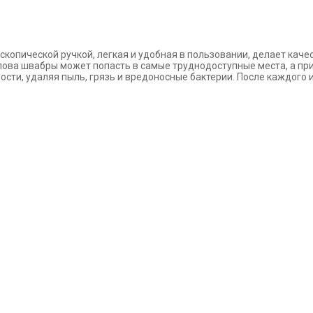
скопической ручкой, легкая и удобная в пользовании, делает
каче
олова
швабры может попасть в самые труднодоступные места, а п
ости, удаляя пыль, грязь и
вредоносные бактерии. После каждого