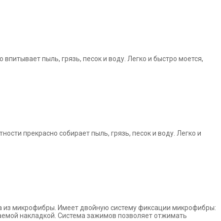
но впитывает
пыль, грязь, песок и воду. Легко и быстро моется,
отности
прекрасно собирает пыль, грязь, песок и воду. Легко и
а из
микрофибры. Имеет двойную систему фиксации микрофибры:
каемой
накладкой. Система зажимов позволяет отжимать