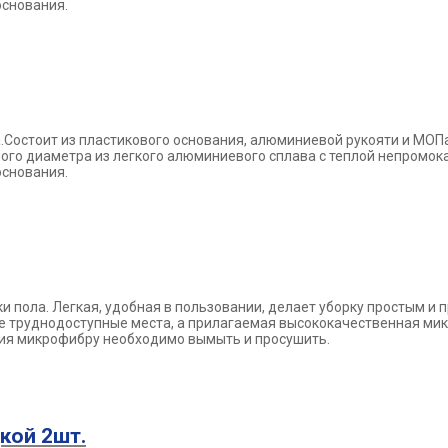
основания.
.
Состоит из пластикового основания, алюминиевой рукояти и МОП
ного
диаметра из легкого алюминиевого сплава с теплой непромо
основания.
ки пола.
Легкая, удобная в пользовании, делает уборку простым и
ые труднодоступные
места, а прилагаемая высококачественная ми
ния микрофибру необходимо вымыть и
просушить.
кой 2шт.