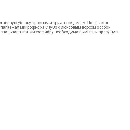
ственную уборку простым и приятным делом. Пол быстро
рилагаемая
микрофибра CityUp с люксовым ворсом особой
 использования, микрофибру
необходимо вымыть и просушить.