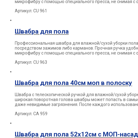
микрофибру с
помощью специального пресса, не снимая с 
Артикул: СU 961
Швабра для пола
Профессиональная швабра для влажной/сухой уборки пола
посредством зажимов либо карманов. Прочная ручка удоб
микрофибру с
помощью специального пресса, не снимая с 
Артикул: CU 963
Швабра для пола 40см моп в полоску
Швабра с телескопической ручкой для влажной/сухой убор
широкая
поворотная голова швабры может попасть в сам
даже невидимые загрязнения.
После каждого использова
Артикул: СА 959
Швабра для пола 52х12см с МОП-насад