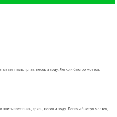
питывает пыль,
грязь, песок и воду. Легко и быстро моется,
но впитывает
пыль, грязь, песок и воду. Легко и быстро моется,