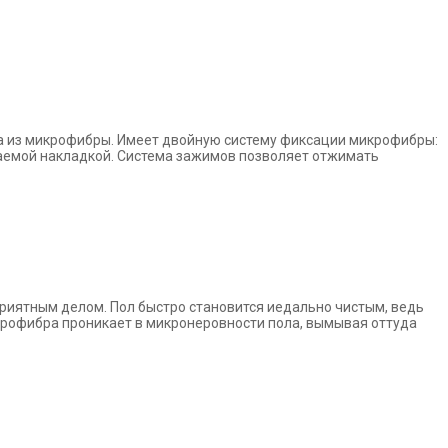
а из
микрофибры. Имеет двойную систему фиксации микрофибры:
каемой
накладкой. Система зажимов позволяет отжимать
 приятным
делом. Пол быстро становится иедально чистым, ведь
крофибра проникает в
микронеровности пола, вымывая оттуда